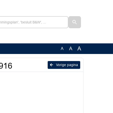
A
A
A
0916
Vorige pagina