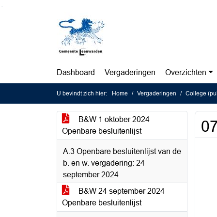
Ga naar de inhoud van deze pagina
Ga naar het zoeken
Ga naar het menu
Dashboard
Vergaderingen
Overzichten
U bevindt zich hier:
Home
Vergaderingen
College (pu
B&W 1 oktober 2024
07
Openbare besluitenlijst
A.3 Openbare besluitenlijst van de
b. en w. vergadering: 24
september 2024
B&W 24 september 2024
Openbare besluitenlijst