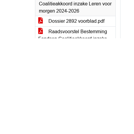
Coalitieakkoord inzake Leren voor
morgen 2024-2026
Dossier 2892 voorblad.pdf
Raadsvoorstel Bestemming
Fondsen Coalitieakkoord inzake
Leren voor morgen
Bijlage 1 - Financiële bijlage
behorend bij Leren voor Morgen
4.3 Bestemming fondsen
Coalitieakkoord inzake
Vergroenen schoolpleinen
Dossier 2888 voorblad.pdf
Raadvoorstel fondsen
Vergroening Schoolpleinen
Bijlage 1 - Financiële bijlage