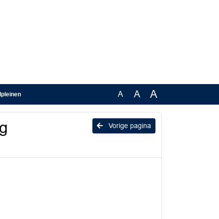
A
A
A
lpleinen
ng
Vorige pagina