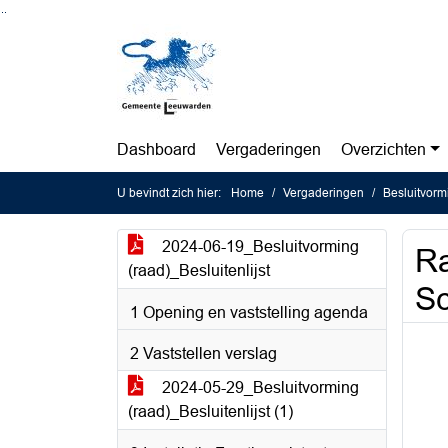
Ga naar de inhoud van deze pagina
Ga naar het zoeken
Ga naar het menu
Dashboard
Vergaderingen
Overzichten
U bevindt zich hier:
Home
Vergaderingen
Besluitvorm
2024-06-19_Besluitvorming
Ra
(raad)_Besluitenlijst
Sc
1 Opening en vaststelling agenda
2 Vaststellen verslag
2024-05-29_Besluitvorming
(raad)_Besluitenlijst (1)